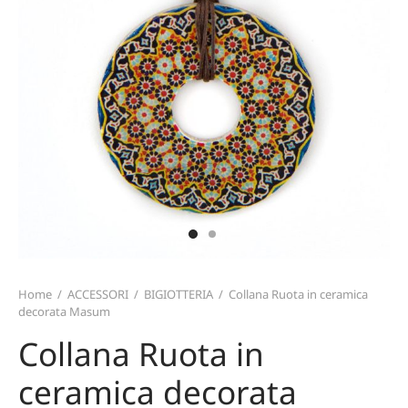
TERIALI
T CARD
TALONI E GONNE
ZINI
MO
ICIE E TOP
TAFOGLI
IRT
TURE
ARPE
CE
PELLI E GUANTI
Home
/
ACCESSORI
/
BIGIOTTERIA
/
Collana Ruota in ceramica
decorata Masum
Collana Ruota in
ceramica decorata