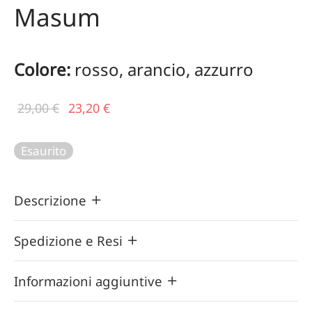
Masum
Colore:
rosso, arancio, azzurro
Il prezzo
Il
29,00
€
23,20
€
originale
prezzo
era:
attuale
Esaurito
29,00 €.
è:
23,20 €.
Descrizione
Spedizione e Resi
Informazioni aggiuntive