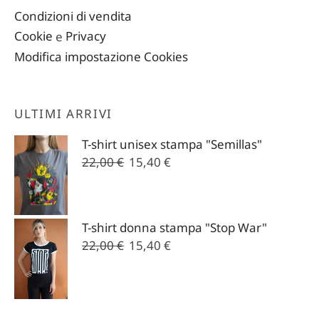
Condizioni di vendita
Cookie
e
Privacy
Modifica impostazione Cookies
ULTIMI ARRIVI
T-shirt unisex stampa "Semillas"
Il
Il
22,00
€
15,40
€
prezzo
prezzo
originale
attuale
era:
è:
T-shirt donna stampa "Stop War"
22,00 €.
15,40 €.
Il
Il
22,00
€
15,40
€
prezzo
prezzo
originale
attuale
era:
è:
22,00 €.
15,40 €.