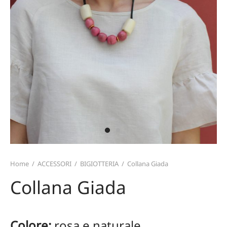
TERIALI
T CARD
TALONI E GONNE
ZINI
MO
ICIE E TOP
TAFOGLI
IRT
TURE
ARPE
CE
PELLI E GUANTI
Home
/
ACCESSORI
/
BIGIOTTERIA
/
Collana Giada
Collana Giada
Colore:
rosa e naturale