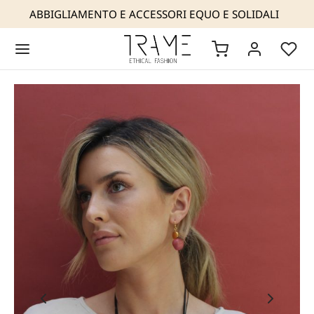
ABBIGLIAMENTO E ACCESSORI EQUO E SOLIDALI
Back
Back
Back
Back
Back
Back
AME
 SIAMO
OP
IGLIAMENTO
ESSORI
TATTI
NOSTRA MODA ETICA
NOSTRA ESPERIENZA
I ESTIVI 2026
I
IOTTERIA
a rivenditori
COLLEZIONI
URE MAKERS
IGLIAMENTO
CCHE
SE
NOSTRE GARANZIE
IFESTO
ESSORI
LIONI E CARDIGAN
NI