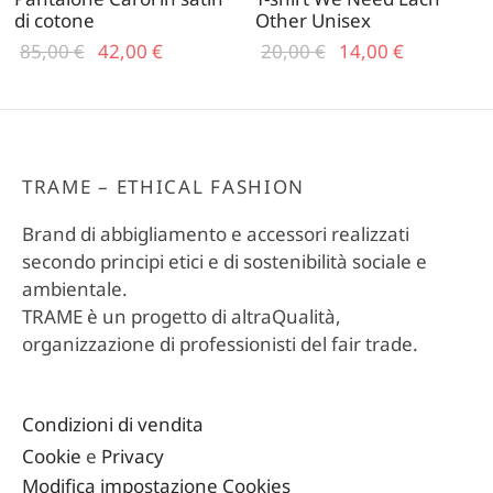
di cotone
Other Unisex
Il prezzo
Il
Il prezzo
Il
85,00
€
42,00
€
20,00
€
14,00
€
originale
prezzo
originale
prezzo
era:
attuale
era:
attuale
85,00 €.
è:
20,00 €.
è:
42,00 €.
14,00 €.
TRAME – ETHICAL FASHION
Brand di abbigliamento e accessori realizzati
secondo principi etici e di sostenibilità sociale e
ambientale.
TRAME è un progetto di altraQualità,
organizzazione di professionisti del fair trade.
Condizioni di vendita
Cookie
e
Privacy
Modifica impostazione Cookies