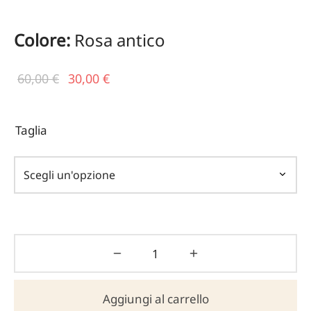
Colore:
Rosa antico
Il prezzo
Il
60,00
€
30,00
€
originale
prezzo
era:
attuale
Taglia
60,00 €.
è:
30,00 €.
Aggiungi al carrello