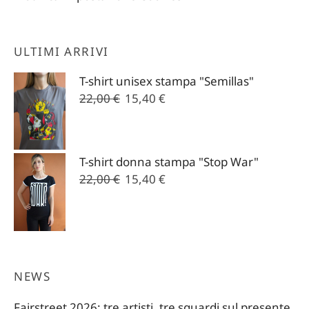
ULTIMI ARRIVI
T-shirt unisex stampa "Semillas"
Il
Il
22,00
€
15,40
€
prezzo
prezzo
originale
attuale
era:
è:
T-shirt donna stampa "Stop War"
22,00 €.
15,40 €.
Il
Il
22,00
€
15,40
€
prezzo
prezzo
originale
attuale
era:
è:
22,00 €.
15,40 €.
NEWS
Fairstreet 2026: tre artisti, tre sguardi sul presente