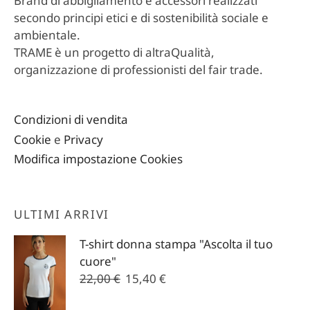
Brand di abbigliamento e accessori realizzati
secondo principi etici e di sostenibilità sociale e
ambientale.
TRAME è un progetto di altraQualità,
organizzazione di professionisti del fair trade.
Condizioni di vendita
Cookie
e
Privacy
Modifica impostazione Cookies
ULTIMI ARRIVI
T-shirt donna stampa "Ascolta il tuo
cuore"
Il
Il
22,00
€
15,40
€
prezzo
prezzo