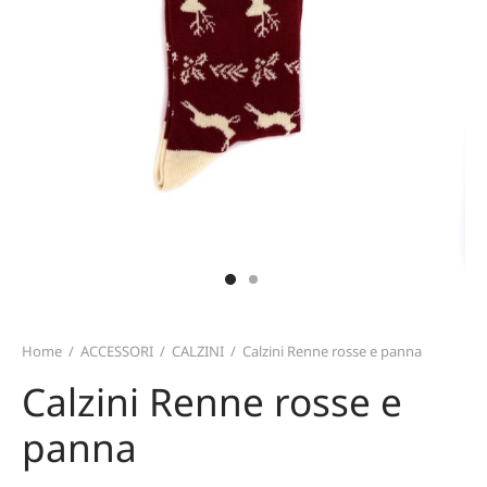
TERIALI
T CARD
TALONI E GONNE
ZINI
MO
ICIE E TOP
TAFOGLI
IRT
TURE
ARPE
CE
PELLI E GUANTI
Home
/
ACCESSORI
/
CALZINI
/
Calzini Renne rosse e panna
Calzini Renne rosse e
panna