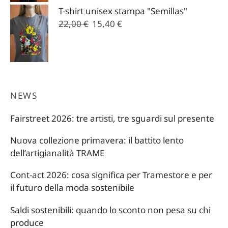
originale
attuale
T-shirt unisex stampa "Semillas"
era:
è:
Il
Il
22,00
€
15,40
€
22,00 €.
15,40 €.
prezzo
prezzo
originale
attuale
era:
è:
22,00 €.
15,40 €.
NEWS
Fairstreet 2026: tre artisti, tre sguardi sul presente
Nuova collezione primavera: il battito lento
dell’artigianalità TRAME
Cont-act 2026: cosa significa per Tramestore e per
il futuro della moda sostenibile
Saldi sostenibili: quando lo sconto non pesa su chi
produce