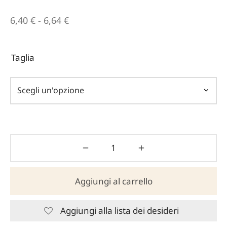
Fascia
6,40
€
-
6,64
€
di
prezzo:
Taglia
da
6,40 €
a
6,64 €
Aggiungi al carrello
Aggiungi alla lista dei desideri