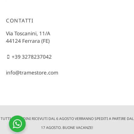
CONTATTI
Via Toscanini, 11/A
44124 Ferrara (FE)
+39 3278237042
info@tramestore.com
TUTTI GLI ORDINI RICEVUTI DAL 6 AGOSTO VERRANNO SPEDITI A PARTIRE DAL
© 2022 Trame Store è un progetto di altraQualità | Via Toscanini,
11/A - 44124 Ferrara (FE) | P.Iva e Cod. Fisc. 01572390381 |
17 AGOSTO. BUONE VACANZE!
Cookie
e
Privacy
| Crediti:
Digife