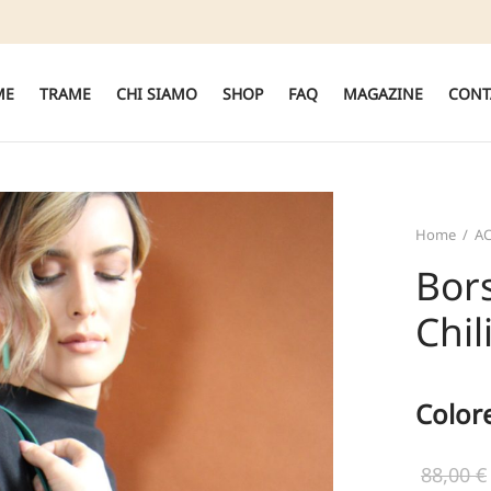
ME
TRAME
CHI SIAMO
SHOP
FAQ
MAGAZINE
CONT
Home
/
AC
Bor
Chil
Color
88,00
€