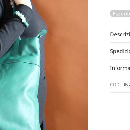
Esaurit
Descri
Spedizi
Informa
COD:
IN