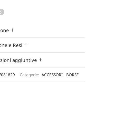
originale
prezzo
era:
attuale
o
88,00 €.
è:
70,40 €.
zione
one e Resi
zioni aggiuntive
7081829
Categorie:
ACCESSORI
,
BORSE