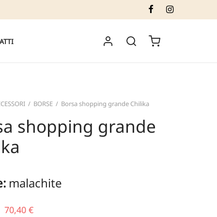
ATTI
CESSORI
/
BORSE
/
Borsa shopping grande Chilika
sa shopping grande
ika
e:
malachite
Il prezzo
Il
70,40
€