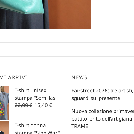
MI ARRIVI
NEWS
T-shirt unisex
Fairstreet 2026: tre artisti,
stampa "Semillas"
sguardi sul presente
Il
Il
22,00
€
15,40
€
Nuova collezione primavera
prezzo
prezzo
battito lento dell’artigianal
originale
attuale
T-shirt donna
TRAME
era:
è:
stampa "Stop War"