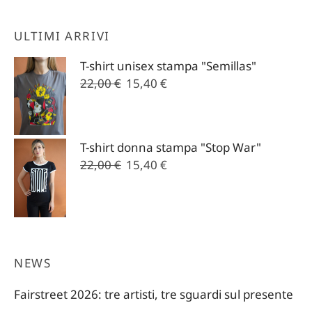
ULTIMI ARRIVI
T-shirt unisex stampa "Semillas"
Il
Il
22,00
€
15,40
€
prezzo
prezzo
originale
attuale
era:
è:
T-shirt donna stampa "Stop War"
22,00 €.
15,40 €.
Il
Il
22,00
€
15,40
€
prezzo
prezzo
originale
attuale
era:
è:
22,00 €.
15,40 €.
NEWS
Fairstreet 2026: tre artisti, tre sguardi sul presente