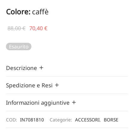
Colore:
caffè
Il prezzo
Il
88,00
€
70,40
€
originale
prezzo
era:
attuale
Esaurito
88,00 €.
è:
70,40 €.
Descrizione
Spedizione e Resi
Informazioni aggiuntive
COD:
IN7081810
Categorie:
ACCESSORI
,
BORSE