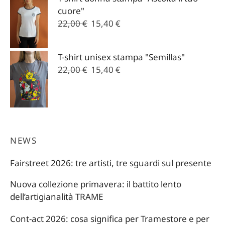
cuore"
Il
Il
22,00
€
15,40
€
prezzo
prezzo
originale
attuale
T-shirt unisex stampa "Semillas"
era:
è:
Il
Il
22,00
€
15,40
€
22,00 €.
15,40 €.
prezzo
prezzo
originale
attuale
era:
è:
22,00 €.
15,40 €.
NEWS
Fairstreet 2026: tre artisti, tre sguardi sul presente
Nuova collezione primavera: il battito lento
dell’artigianalità TRAME
Cont-act 2026: cosa significa per Tramestore e per