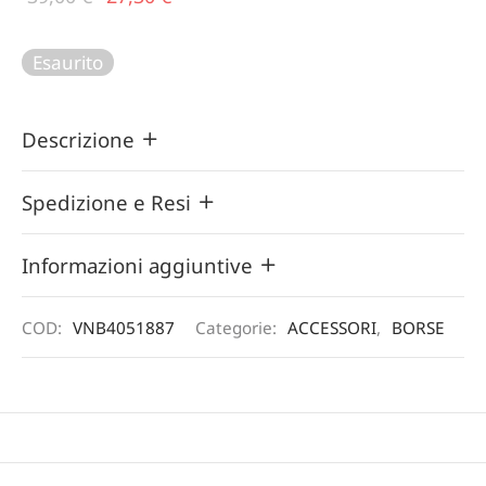
originale
prezzo
era:
attuale
Esaurito
39,00 €.
è:
27,30 €.
Descrizione
Spedizione e Resi
Informazioni aggiuntive
COD:
VNB4051887
Categorie:
ACCESSORI
,
BORSE