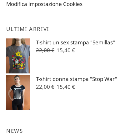
Modifica impostazione Cookies
ULTIMI ARRIVI
T-shirt unisex stampa "Semillas"
Il
Il
22,00
€
15,40
€
prezzo
prezzo
originale
attuale
era:
è:
T-shirt donna stampa "Stop War"
22,00 €.
15,40 €.
Il
Il
22,00
€
15,40
€
prezzo
prezzo
originale
attuale
era:
è:
22,00 €.
15,40 €.
NEWS