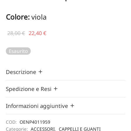
Colore:
viola
Il prezzo
Il
28,00
€
22,40
€
originale
prezzo
era:
attuale
Esaurito
28,00 €.
è:
22,40 €.
Descrizione
Spedizione e Resi
Informazioni aggiuntive
COD:
OENP4011959
Categorie:
ACCESSORI
,
CAPPELLI E GUANTI