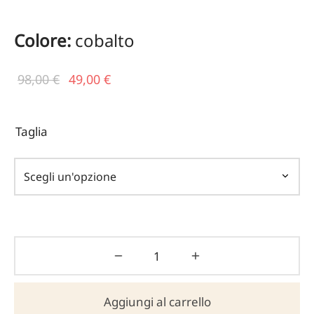
Colore:
cobalto
Il prezzo
Il
98,00
€
49,00
€
originale
prezzo
era:
attuale
Taglia
98,00 €.
è:
49,00 €.
Aggiungi al carrello