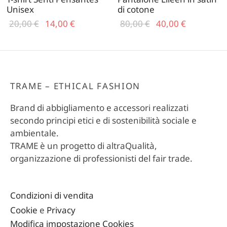
Unisex
di cotone
Il prezzo
Il
Il prezzo
Il
20,00
€
14,00
€
80,00
€
40,00
€
originale
prezzo
originale
prezzo
era:
attuale
era:
attuale
20,00 €.
è:
80,00 €.
è:
14,00 €.
40,00 €.
TRAME – ETHICAL FASHION
Brand di abbigliamento e accessori realizzati
secondo principi etici e di sostenibilità sociale e
ambientale.
TRAME è un progetto di altraQualità,
organizzazione di professionisti del fair trade.
Condizioni di vendita
Cookie
e
Privacy
Modifica impostazione Cookies