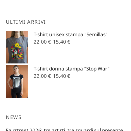
ULTIMI ARRIVI
T-shirt unisex stampa "Semillas"
Il
Il
22,00
€
15,40
€
prezzo
prezzo
originale
attuale
era:
è:
T-shirt donna stampa "Stop War"
22,00 €.
15,40 €.
Il
Il
22,00
€
15,40
€
prezzo
prezzo
originale
attuale
era:
è:
22,00 €.
15,40 €.
NEWS
Fairstreet 2026: tre artisti, tre sguardi sul presente