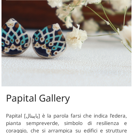
TERIALI
T CARD
TALONI E GONNE
ZINI
MO
ICIE E TOP
TAFOGLI
IRT
TURE
ARPE
CE
PELLI E GUANTI
Papital Gallery
Papital [پاپیتال] è la parola farsi che indica l’edera,
pianta sempreverde, simbolo di resilienza e
coraggio, che si arrampica su edifici e strutture