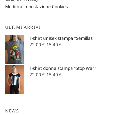
Modifica impostazione Cookies
ULTIMI ARRIVI
T-shirt unisex stampa "Semillas"
Il
Il
22,00
€
15,40
€
prezzo
prezzo
originale
attuale
era:
è:
T-shirt donna stampa "Stop War"
22,00 €.
15,40 €.
Il
Il
22,00
€
15,40
€
prezzo
prezzo
originale
attuale
era:
è:
22,00 €.
15,40 €.
NEWS