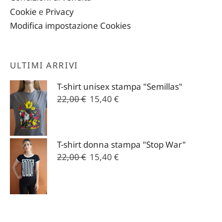
Cookie
e
Privacy
Modifica impostazione Cookies
ULTIMI ARRIVI
T-shirt unisex stampa "Semillas"
Il
Il
22,00
€
15,40
€
prezzo
prezzo
originale
attuale
era:
è:
T-shirt donna stampa "Stop War"
22,00 €.
15,40 €.
Il
Il
22,00
€
15,40
€
prezzo
prezzo
originale
attuale
era:
è:
22,00 €.
15,40 €.