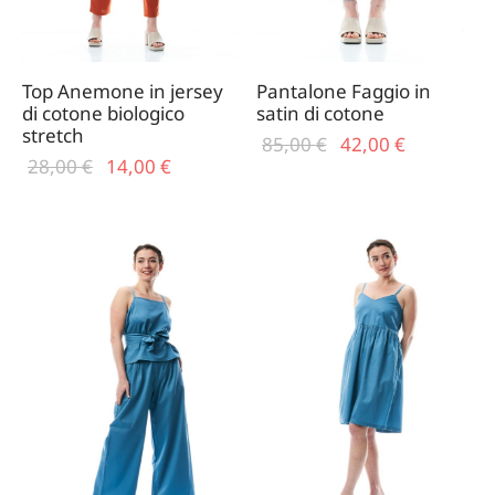
Top Anemone in jersey
Pantalone Faggio in
di cotone biologico
satin di cotone
stretch
Il prezzo
Il
85,00
€
42,00
€
Il prezzo
Il
28,00
€
14,00
€
originale
prezzo
originale
prezzo
era:
attuale
era:
attuale
85,00 €.
è:
28,00 €.
è:
42,00 €.
14,00 €.