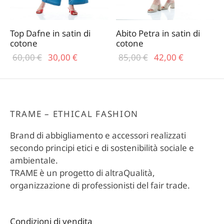
Top Dafne in satin di
Abito Petra in satin di
cotone
cotone
Il prezzo
Il
Il prezzo
Il
60,00
€
30,00
€
85,00
€
42,00
€
originale
prezzo
originale
prezzo
era:
attuale
era:
attuale
60,00 €.
è:
85,00 €.
è:
30,00 €.
42,00 €.
TRAME – ETHICAL FASHION
Brand di abbigliamento e accessori realizzati
secondo principi etici e di sostenibilità sociale e
ambientale.
TRAME è un progetto di altraQualità,
organizzazione di professionisti del fair trade.
Condizioni di vendita